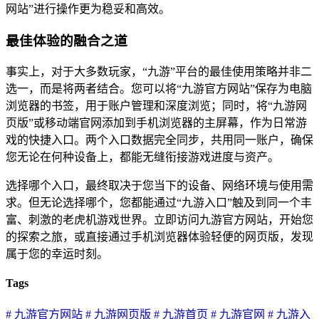
网站”进行操作更为稳妥和高效。
最佳体验的融合之道
事实上，对于大多数玩家，“九游”平台的最佳使用策略并非二
选一，而是将两者结合。您可以将“九游官方网站”保存为电脑
浏览器的书签，用于账户管理和深度浏览；同时，将“九游网
页版”或移动端官网添加到手机浏览器的主屏幕，作为日常游
戏的快捷入口。两个入口数据完全同步，共用同一账户，确保
您无论在何种设备上，都能无缝衔接游戏进度与资产。
选择哪个入口，最终取决于您当下的设备、网络环境与使用需
求。但无论选择哪个，您都能通过“九游入口”触及到同一个丰
富、刺激的老虎机游戏世界。立即访问九游官方网站，开始您
的探索之旅，或直接通过手机浏览器体验轻便的网页版，发现
属于您的幸运时刻。
Tags
# 九游官方网站
# 九游网页版
# 九游首页
# 九游官网
# 九游入