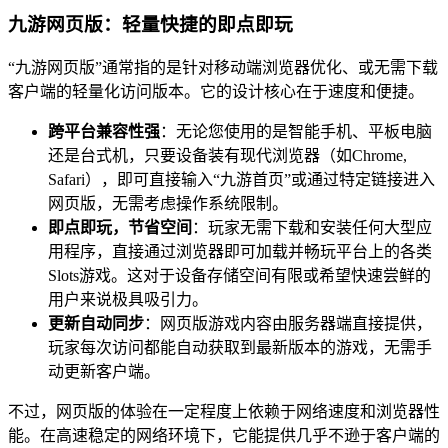
九游网页版：轻量快捷的即点即玩
“九游网页版”通常指的是针对移动端浏览器优化、或无需下载
客户端的轻量化访问版本。它的设计核心在于速度和便捷。
跨平台兼容性强
：无论您使用的是智能手机、平板电脑
还是台式机，只要设备装有现代浏览器（如Chrome,
Safari），即可直接输入“九游首页”或通过特定链接进入
网页版，无需考虑操作系统限制。
即点即玩，节省空间
：玩家无需下载和安装任何大型应
用程序，直接通过浏览器即可加载并畅玩平台上的各类
Slots游戏。这对于设备存储空间有限或希望快速尝鲜的
用户来说极具吸引力。
更新自动同步
：网页版游戏内容由服务器端直接提供，
玩家每次访问都能自动获取到最新版本的游戏，无需手
动更新客户端。
不过，网页版的体验在一定程度上依赖于网络速度和浏览器性
能。在高速稳定的网络环境下，它能提供几乎不逊于客户端的