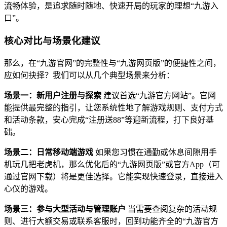
流畅体验，是追求随时随地、快速开局的玩家的理想“九游入
口”。
核心对比与场景化建议
那么，在“九游官网”的完整性与“九游网页版”的便捷性之间，
应如何抉择？我们可以从几个典型场景来分析：
场景一：新用户注册与探索
建议首选“九游官方网站”。官网
能提供最完整的指引，让您系统性地了解游戏规则、支付方式
和活动条款，安心完成“注册送88”等迎新流程，打下良好基
础。
场景二：日常移动端游戏
如果您习惯在通勤或休息间隙用手
机玩几把老虎机，那么优化后的“九游网页版”或官方App（可
通过官网下载）将是更佳选择。它能实现快速登录，直接进入
心仪的游戏。
场景三：参与大型活动与管理账户
当需要查阅复杂的活动规
则、进行大额交易或联系客服时，回到功能齐全的“九游官方