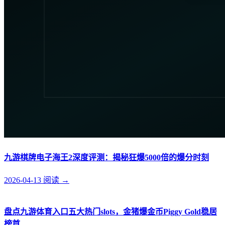
九游棋牌电子海王2深度评测：揭秘狂爆5000倍的爆分时刻
2026-04-13
阅读
→
盘点九游体育入口五大热门slots，金猪爆金币Piggy Gold稳居
榜首