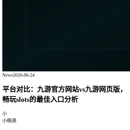
News
2026-06-24
平台对比：九游官方网站vs九游网页版，
畅玩slots的最佳入口分析
小
小杨测