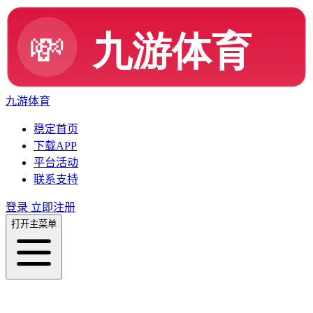
九游体育
稳定首页
下载APP
平台活动
联系支持
登录
立即注册
打开主菜单