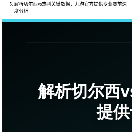
解析切尔西vs热刺关键数据，九游官方提供专业赛前深
度分析