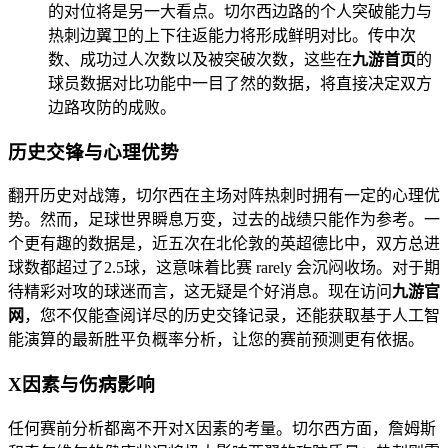
的对位将是另一大看点。切尔西边路的个人突破能力与
热刺边翼卫的上下往返能力将形成鲜明对比。传中次
数、成功过人次数以及被突破次数，这些在
九游首页
的
球员数据对比功能中一目了然的数据，将直接决定双方
边路攻防的成败。
历史交锋与心理优势
翻开历史对战簿，切尔西在主场对阵热刺时拥有一定的心理优
势。然而，足球世界瞬息万变，过去的战绩只能作为参考。一
个更有趣的数据是，近五次在北伦敦的英超德比中，双方总进
球数都超过了2.5球，这意味着比赛 rarely 会沉闷收场。对于期
待精彩对攻的球迷而言，这无疑是个好消息。现在访问
九游官
网
，您不仅能查阅详尽的历史交锋记录，还能获取基于人工智
能演算的最新胜平负概率分析，让您的赛前预测更有依据。
X因素与伤病影响
任何赛前分析都离不开对X因素的考量。切尔西方面，詹姆斯