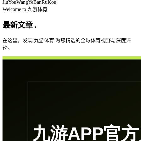
JiuYouWangYeBanRuKou
Welcome to 九游体育
最新文章
.
在这里，发现 九游体育 为您精选的全球体育视野与深度评
论。