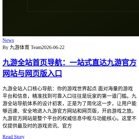
News
By 九游体育 Team
2026-06-22
九游全站首页导航：一站式直达九游官方
网站与网页版入口
九游全站入口核心导航：你的游戏世界起点 面对海量的游戏
平台和信息，精准找到可靠入口往往是玩家的第一道门槛。九
游全站导航体系的设计初衷，正是为了简化这一步，让用户能
够迅速、安全地进入九游官方网站和网页版，开启游戏之旅。
九游官方网站是整个平台的权威信息中枢与功能核心。这里不
仅提供最及时的游戏资讯、官方
Read Story