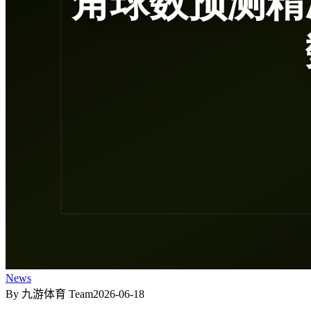
News
By 九游体育 Team
2026-06-18