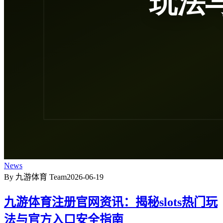
News
By 九游体育 Team
2026-06-19
九游体育注册官网资讯：揭秘slots热门玩
法与官方入口安全指南