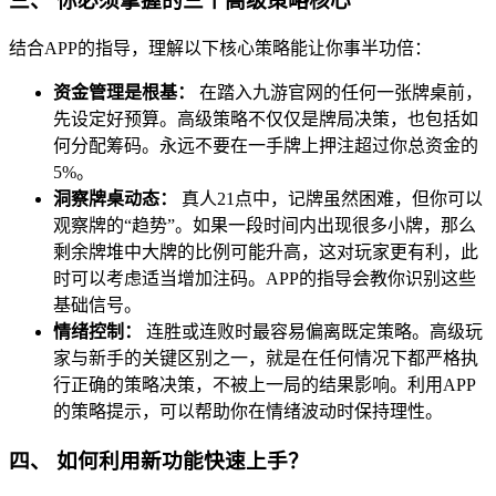
三、 你必须掌握的三个高级策略核心
结合APP的指导，理解以下核心策略能让你事半功倍：
资金管理是根基：
在踏入九游官网的任何一张牌桌前，
先设定好预算。高级策略不仅仅是牌局决策，也包括如
何分配筹码。永远不要在一手牌上押注超过你总资金的
5%。
洞察牌桌动态：
真人21点中，记牌虽然困难，但你可以
观察牌的“趋势”。如果一段时间内出现很多小牌，那么
剩余牌堆中大牌的比例可能升高，这对玩家更有利，此
时可以考虑适当增加注码。APP的指导会教你识别这些
基础信号。
情绪控制：
连胜或连败时最容易偏离既定策略。高级玩
家与新手的关键区别之一，就是在任何情况下都严格执
行正确的策略决策，不被上一局的结果影响。利用APP
的策略提示，可以帮助你在情绪波动时保持理性。
四、 如何利用新功能快速上手？