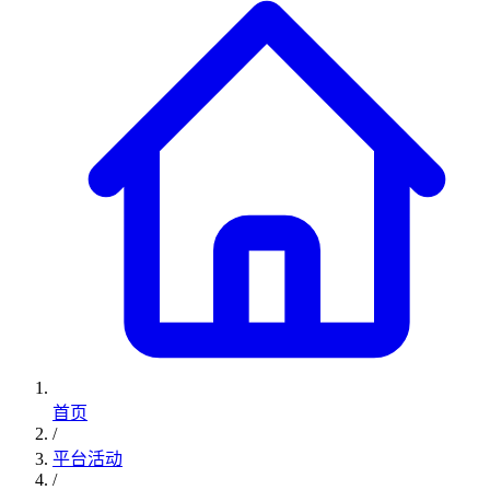
首页
/
平台活动
/