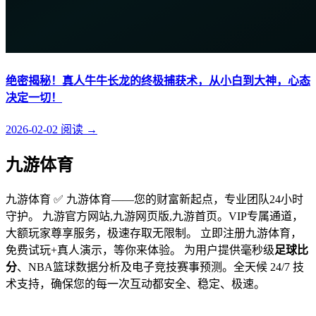
绝密揭秘！真人牛牛长龙的终极捕获术，从小白到大神，心态
决定一切！
2026-02-02
阅读
→
九游体育
九游体育 ✅ 九游体育——您的财富新起点，专业团队24小时
守护。 九游官方网站,九游网页版,九游首页。VIP专属通道，
大额玩家尊享服务，极速存取无限制。 立即注册九游体育，
免费试玩+真人演示，等你来体验。 为用户提供毫秒级
足球比
分
、NBA篮球数据分析及电子竞技赛事预测。全天候 24/7 技
术支持，确保您的每一次互动都安全、稳定、极速。