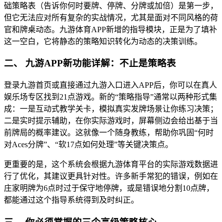
础策略表（告诉你何时要牌、停牌、分牌或加倍）是第一步，
但它无法应对所有复杂的实战情况，尤其是面对不同风格的荷
官和牌桌动态。九游体育APP新增的指导模块，正是为了填补
这一空白，它将静态的策略知识转化为动态的决策训练。
二、 九游APP新功能详解：不止是策略表
登录九游首页或直接通过九游入口进入APP后，你可以在真人
娱乐场专区找到21点游戏。新的“策略指导”通常以两种形式集
成：一是互动式教学关卡，模拟真实发牌场景让你练习决策；
二是实时提示辅助，在你实际游戏时，屏幕侧边会给出基于当
前牌局的概率建议。这就像一个随身教练，帮助你巩固“何时
对Aces分牌”、“软17点如何处理”等关键决策点。
更重要的是，这个系统会根据九游体育平台的实际游戏数据进
行了优化，其建议更具针对性。许多新手常犯的错误，例如在
庄家明牌为6点时过于保守地停牌，或是错误地分割10点牌，
都能通过这个指导系统得到及时纠正。