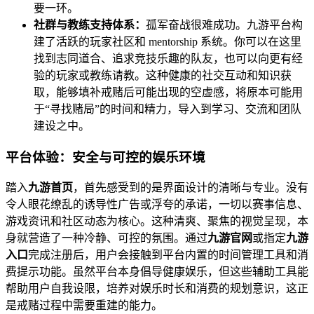
要一环。
社群与教练支持体系：
孤军奋战很难成功。九游平台构
建了活跃的玩家社区和 mentorship 系统。你可以在这里
找到志同道合、追求竞技乐趣的队友，也可以向更有经
验的玩家或教练请教。这种健康的社交互动和知识获
取，能够填补戒赌后可能出现的空虚感，将原本可能用
于“寻找赌局”的时间和精力，导入到学习、交流和团队
建设之中。
平台体验：安全与可控的娱乐环境
踏入
九游首页
，首先感受到的是界面设计的清晰与专业。没有
令人眼花缭乱的诱导性广告或浮夸的承诺，一切以赛事信息、
游戏资讯和社区动态为核心。这种清爽、聚焦的视觉呈现，本
身就营造了一种冷静、可控的氛围。通过
九游官网
或指定
九游
入口
完成注册后，用户会接触到平台内置的时间管理工具和消
费提示功能。虽然平台本身倡导健康娱乐，但这些辅助工具能
帮助用户自我设限，培养对娱乐时长和消费的规划意识，这正
是戒赌过程中需要重建的能力。