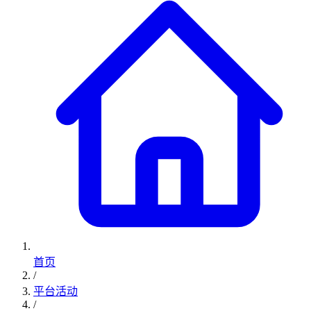
首页
/
平台活动
/