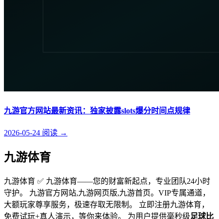
九游官方网站最新资讯：独家披露slots爆分时间点规律
2026-05-24
阅读
→
九游体育
九游体育 ✅ 九游体育——您的财富新起点，专业团队24小时
守护。 九游官方网站,九游网页版,九游首页。VIP专属通道，
大额玩家尊享服务，极速存取无限制。 立即注册九游体育，
免费试玩+真人演示，等你来体验。 为用户提供毫秒级
足球比