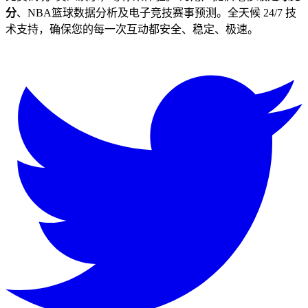
分
、NBA篮球数据分析及电子竞技赛事预测。全天候 24/7 技
术支持，确保您的每一次互动都安全、稳定、极速。