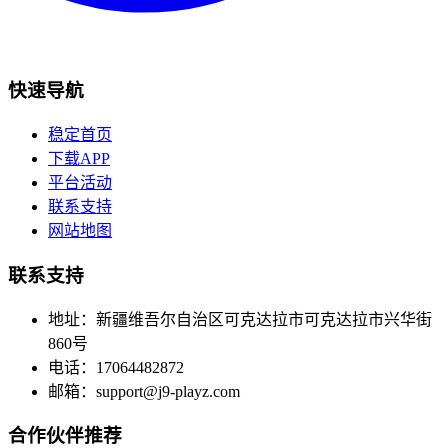
快速导航
稳定首页
下载APP
平台活动
联系支持
网站地图
联系支持
地址：新疆维吾尔自治区可克达拉市可克达拉市兴华街
860号
电话：17064482872
邮箱：
support@j9-playz.com
合作伙伴推荐