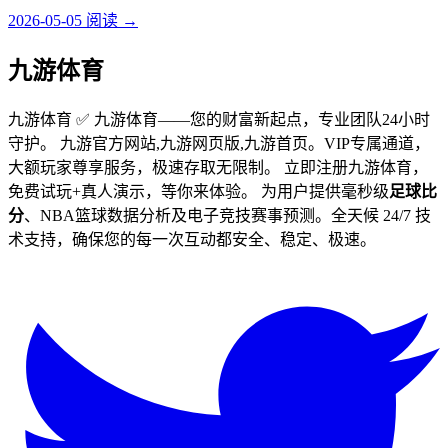
2026-05-05
阅读
→
九游体育
九游体育 ✅ 九游体育——您的财富新起点，专业团队24小时
守护。 九游官方网站,九游网页版,九游首页。VIP专属通道，
大额玩家尊享服务，极速存取无限制。 立即注册九游体育，
免费试玩+真人演示，等你来体验。 为用户提供毫秒级
足球比
分
、NBA篮球数据分析及电子竞技赛事预测。全天候 24/7 技
术支持，确保您的每一次互动都安全、稳定、极速。