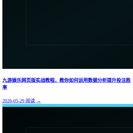
九游娱乐网页版实战教程，教你如何运用数据分析提升投注胜
率
2026-05-29
阅读
→