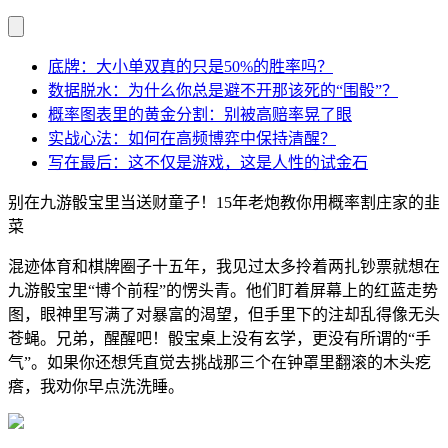
底牌：大小单双真的只是50%的胜率吗？
数据脱水：为什么你总是避不开那该死的“围骰”？
概率图表里的黄金分割：别被高赔率晃了眼
实战心法：如何在高频博弈中保持清醒？
写在最后：这不仅是游戏，这是人性的试金石
别在九游骰宝里当送财童子！15年老炮教你用概率割庄家的韭
菜
混迹体育和棋牌圈子十五年，我见过太多拎着两扎钞票就想在
九游骰宝里“博个前程”的愣头青。他们盯着屏幕上的红蓝走势
图，眼神里写满了对暴富的渴望，但手里下的注却乱得像无头
苍蝇。兄弟，醒醒吧！骰宝桌上没有玄学，更没有所谓的“手
气”。如果你还想凭直觉去挑战那三个在钟罩里翻滚的木头疙
瘩，我劝你早点洗洗睡。