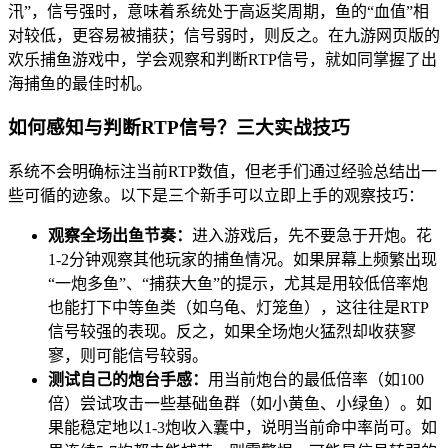
汛”，信号强时，意味着系统处于高返奖周期，鱼的“血值”相
对较低，更容易被捕获；信号弱时，则反之。在九游网页版的
欢乐捕鱼游戏中，学会观察和判断RTP信号，就如同掌握了出
海捕鱼的最佳时机。
如何感知与判断RTP信号？三大实战技巧
系统不会明确标注当前RTP数值，但老手们通过经验总结出一
些可循的迹象。以下是三个新手可以立即上手的观察技巧：
观察全场出鱼节奏：
进入游戏后，先不要急于开炮。花
1-2分钟观察其他玩家的捕鱼情况。如果屏幕上频繁出现
“一炮多鱼”、“捕获大鱼”的提示，尤其是用较低倍率炮
也能打下中等鱼类（如乌龟、灯笼鱼），这往往是RTP
信号较强的表现。反之，如果全场炮火猛烈却收获寥
寥，则可能信号较弱。
测试自己的炮台手感：
用当前炮台的最低倍率（如100
倍）尝试攻击一些基础鱼群（如小黄鱼、小绿鱼）。如
果能稳定地以1-3炮收入囊中，说明当前命中率尚可。如