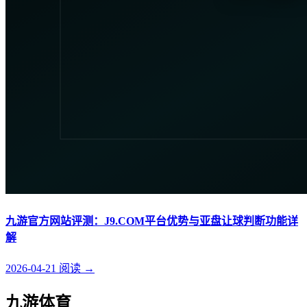
九游官方网站评测：J9.COM平台优势与亚盘让球判断功能详
解
2026-04-21
阅读
→
九游体育