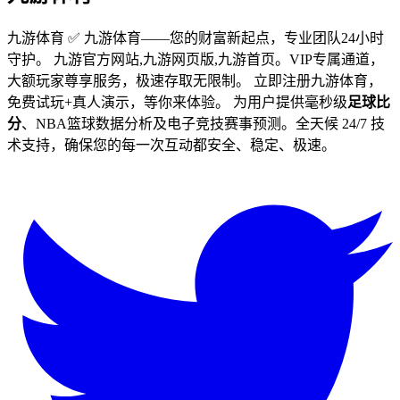
九游体育 ✅ 九游体育——您的财富新起点，专业团队24小时
守护。 九游官方网站,九游网页版,九游首页。VIP专属通道，
大额玩家尊享服务，极速存取无限制。 立即注册九游体育，
免费试玩+真人演示，等你来体验。 为用户提供毫秒级
足球比
分
、NBA篮球数据分析及电子竞技赛事预测。全天候 24/7 技
术支持，确保您的每一次互动都安全、稳定、极速。