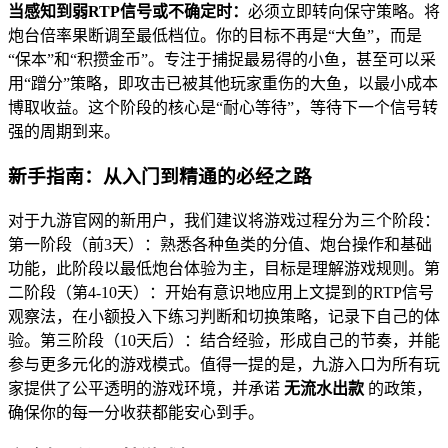
当感知到弱RTP信号或不确定时：
必须立即转向保守策略。将
炮台倍率果断调至最低档位。你的目标不再是“大鱼”，而是
“保本”和“积攒金币”。专注于捕捉最易得的小鱼，甚至可以采
用“蹭分”策略，即攻击已被其他玩家重伤的大鱼，以最小成本
博取收益。这个阶段的核心是“耐心等待”，等待下一个信号转
强的周期到来。
新手指南：从入门到精通的必经之路
对于九游官网的新用户，我们建议将游戏过程分为三个阶段：
第一阶段（前3天）：熟悉各种鱼类的分值、炮台操作和基础
功能，此阶段以最低炮台体验为主，目标是理解游戏规则。第
二阶段（第4-10天）：开始有意识地应用上文提到的RTP信号
观察法，在小额投入下练习判断和切换策略，记录下自己的体
验。第三阶段（10天后）：结合经验，形成自己的节奏，并能
参与更多元化的游戏模式。值得一提的是，九游入口为所有玩
家提供了公平透明的游戏环境，并承诺
无流水出款
的政策，
确保你的每一分收获都能安心到手。