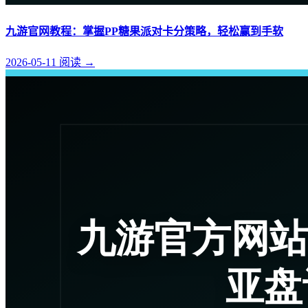
九游官网教程：掌握PP糖果派对卡分策略，轻松赢到手软
2026-05-11
阅读
→